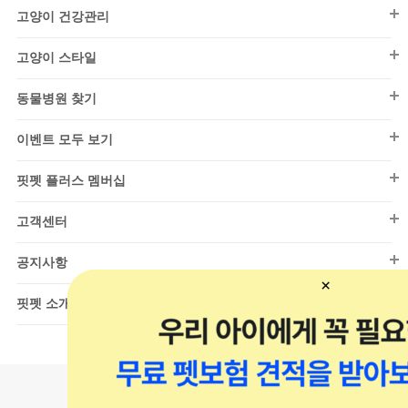
시니어(7세~)
고양이 용품
기타건강관리
저키/트릿
어덜트(1~7세)
고양이 건강관리
올인원
장난감
구강/청결
건식
눈물관리
캔/파우치
시니어(7세~)
고양이 건강관리
티셔츠/민소매
급식/급수
낚시대
고양이 스타일
습식/화식
건강검진
통살/소시지
건식
리빙용품
칫솔/치약
고양이 스타일
동결/건조
영양/보조제
동물병원 찾기
파우더
소프트
By 댄(DAN)
청소/탈취
캣닢/마따따비
샘플
영양간식
동물병원 찾기
습식/화식
티셔츠/민소매
이벤트 모두 보기
훈련용품
스크래쳐
기타건강관리
동결/건조
드레스
이벤트 모두 보기
이동장/유모차
하우스/방석
핏펫 플러스 멤버십
베스트
엑세서리
울타리/안전문
이동장/유모차
핏펫 플러스 멤버십
핏펫온리(강아지)
고객센터
시즌 의류
넥카라
모래
핏펫온리(고양이)
고객센터
스텝/매트
목욕용품
공지사항
아울렛(강아지)
하우스/방석
위생/탈취
공지사항
핏펫 소개
아울렛(고양이)
장난감
핏펫 소개
샘플관(강아지)
급식/급수
일반 채용
샘플관(고양이)
리빙용품
개발 채용
중대형견 전문관
캣타워/캣휠