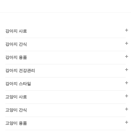
강아지 사료
강아지 간식
강아지 사료
강아지간식
퍼피(~1세)
강아지 용품
껌
어덜트(1~7세)
강아지 용품
덴탈껌
강아지 건강관리
시니어(7세~)
칫솔/치약
동결/건조
강아지 건강관리
건식
노즈워크
강아지 스타일
피부/모질
비스킷/쿠키
소프트
배변용품
강아지스타일
건강검진
고양이 사료
뼈/불리
By 댄(DAN)
습식/화식
목욕용품
영양/보조제
고양이 사료
사사미/육포
드레스
동결/건조
고양이 간식
미용/관리
키튼(~1세)
영양간식
수제간식
시즌 의류
강아지 사료
구강/청결
어덜트(1~7세)
고양이 용품
연고/크림
우유/음료
퍼피(~1세)
아우터
외출/산책