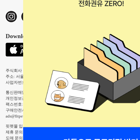
신상백서(강아지)
미용/관리
신상백서(고양이)
터널/사냥
친구 초대 이벤트
넥카라/환묘복
Download Our App
울타리/안전문
배변용품
주식회사 핏펫 사업자 정보 ｜ 상호: 주식회사 핏펫(Fitpet)
주소: 서울특별시 강남구 테헤란로 107길 6 2층 ｜ 대표: 고정욱
사업자번호: 543-87-00755
통신판매업신고번호: 2018-서울강남-01774
개인정보관리자: 장재훈 ｜ 전화번호: 02-6339-1800
팩스번호: 02-6009-9068 ｜ 이메일: help@fitpet.co.kr
구매안전서비스 : 신한은행 채무지급보증 안내 ｜ 도매문의:
ads@fitpet.co.kr
핏펫몰 입점 또는 제휴 문의 md@fitpet.co.kr
제휴 문의 ads@fitpet.co.kr
도매 문의 help@junglebook.co.kr